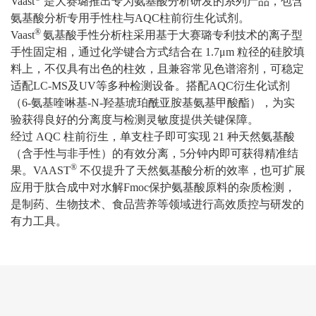
Vaast
是大赛璐推出专为氨基酸分析研发的系列
产品
，包含
氨
基酸分析
专用手性柱与AQC柱前衍生化试剂。
®
Vaast
氨基酸
手性
分析
柱
采用基于大赛璐专利技术的离子型
手性固定相，通过化学键合方式结合在 1.7μm 粒径的硅胶填
料上，不仅具有出色的柱效，且兼容常见色谱溶剂，可稳定
适配LC-MS及UV等多种检测设备。搭配AQC衍生化试剂
（6-氨基喹啉基-N-羟基琥珀酰亚胺基氨基甲酸酯），为实
验获得良好的分离度与检测灵敏度提供关键保障。
经过 AQC 柱前衍生，单支柱子即可实现 21 种天然氨基酸
（含手性与非手性）的有效分离，5分钟内即可获得精准结
®
果。
VAAST
不仅提升了天然氨基酸分析的效率，也可扩展
应用于肽合成中对水解Fmoc保护氨基酸原料的杂质检测，
是制药、生物技术、食品营养等领域进行高效质控与研发的
有力工具。